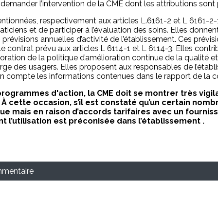
demander l’intervention de la CME dont les attributions sont p
ionnées, respectivement aux articles L.6161-2 et L 6161-2-1
iciens et de participer à l’évaluation des soins. Elles donnent
es prévisions annuelles d’activité de l’établissement. Ces prév
e contrat prévu aux articles L 6114-1 et L 6114-3. Elles contrib
oration de la politique d’amélioration continue de la qualité et
harge des usagers. Elles proposent aux responsables de l’éta
t en compte les informations contenues dans le rapport de la
 programmes d'action, la CME doit se montrer très vig
 À cette occasion, s’il est constaté qu’un certain nomb
que mais en raison d’accords tarifaires avec un fourniss
t l’utilisation est préconisée dans l’établissement .
mmentaire