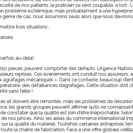
curité de nos patients, le praticien se sent coupable, à tort :
i à un problème ischémique, mais probablement à une hyperpres
e genre de cas, nous assumons seuls alors que nous devrions 
ttre trois situations :
atoire
parfois au-delà)
250 pièces, peuvent comporter des défauts. L’Agence Nati
lusieurs reprises. Ces évènements ont conduit nos assureurs, ai
ux agrafages mécaniques ». Dans ce contexte, beaucoup d’entr
pératoire, des défaillances d’agrafages. Cette situation doit c
té sans faille !
es et doivent être remontés, mais les problèmes de désunion 
ce, les grands groupes peuvent affirmer qu’ils ne connaisse
t de constater que la qualité est loin d'être irréprochable. S
on de nos pinces. Ainsi, les aléas du commerce international 
 sur la qualité du matériel. Toutefois certaines entreprises te
ute la chaîne de fabrication. Face à une offre globale vieilliss