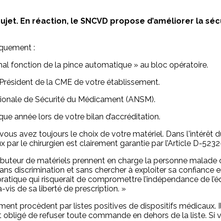
ujet. En réaction, le SNCVD propose d’améliorer la sécu
quement :
mal fonction de la pince automatique » au bloc opératoire.
Président de la CME de votre établissement.
tionale de Sécurité du Médicament (ANSM).
ue année lors de votre bilan d’accréditation.
 avez toujours le choix de votre matériel. Dans l'intérêt du 
 par le chirurgien est clairement garantie par l’Article D-523
stributeur de matériels prennent en charge la personne malade
s discrimination et sans chercher à exploiter sa confiance 
ute pratique qui risquerait de compromettre l’indépendance de l
is de sa liberté de prescription. »
ment procèdent par listes positives de dispositifs médicaux. I
it obligé de refuser toute commande en dehors de la liste. Si