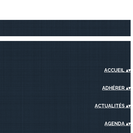
ACCUEIL
▴
▾
ADHÉRER
▴
▾
ACTUALITÉS
▴
▾
AGENDA
▴
▾