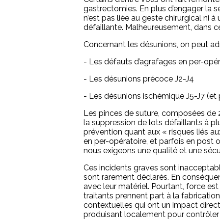
gastrectomies. En plus d’engager la sé
n’est pas liée au geste chirurgical n
défaillante. Malheureusement, dans c
Concernant les désunions, on peut adme
- Les défauts d’agrafages en per-opér
- Les désunions précoce J2-J4
- Les désunions ischémique J5-J7 (et 
Les pinces de suture, composées de 
la suppression de lots défaillants à p
prévention quant aux « risques liés a
en per-opératoire, et parfois en post o
nous exigeons une qualité et une sécuri
Ces incidents graves sont inacceptabl
sont rarement déclarés. En conséquen
avec leur matériel. Pourtant, force es
traitants prennent part à la fabricati
contextuelles qui ont un impact direct
produisant localement pour contrôler to