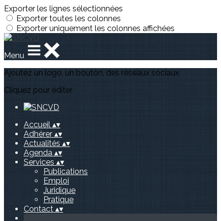
Exporter les lignes sélectionnées
Exporter toutes les colonnes
Exporter uniquement les colonnes affichées
Menu
Ajoutez un logo, un bouton, des réseaux sociaux
Cliquez pour éditer
Accueil
▴
▾
Adhérer
▴
▾
Actualités
▴
▾
Agenda
▴
▾
Services
▴
▾
Publications
Emploi
Juridique
Pratique
Contact
▴
▾